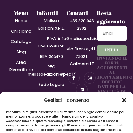
Menu
Info utili
Contatti
Resta
aggiornato
Home
Melissa
+39 320 043
Edizioni S.R.L.
2802
Chi siamo
P.IVA‭
info@melissaedizioni.it
Catalogo
05431690758‬
Via Firenze, 41,
INVIA
Blog
REA 366470
73021
INVIANDO IL
Area
FORM,
Calimera LE
PEC
ACCONSENTI
Rivenditore
AL
melissaedizioni@pec.it
TRATTAMENTO
DEI TUOI
Sede Legale
DATI PER LA
FINALITÀ DI
Condizioni di
GESTIONE
Gestisci il consenso
DELLA
vendita
RICHIESTA.
Per offrire le migliori esperienze, utilizziamo tecnologie come i cookie per
Collaborazioni
memorizzare e/o accedere alle informazioni del dispositivo.
Acconsentendo a queste tecnologie, potremo elaborare dati come il
Finanziamento
comportamento di navigazione o gli ID univoci su questo sito. Il mancato
consenso o la revoca del consenso potrebbero influire negativamente su
Regione